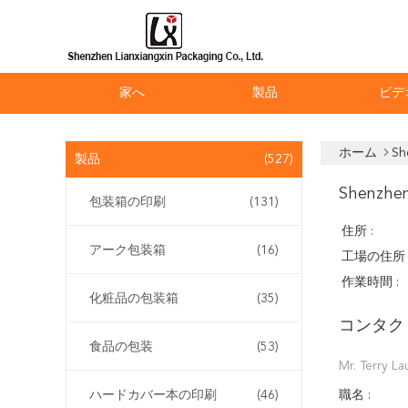
家へ
製品
ビデ
ホーム
Sh
製品
(527)
Shenzhen
包装箱の印刷
(131)
住所 :
アーク包装箱
(16)
工場の住所 
作業時間 :
化粧品の包装箱
(35)
コンタク
食品の包装
(53)
Mr. Terry La
職名 :
ハードカバー本の印刷
(46)