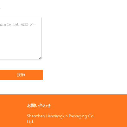
い
お問い合わせ
Shenzhen Lianxiangxin Packaging Co.,
Ltd.