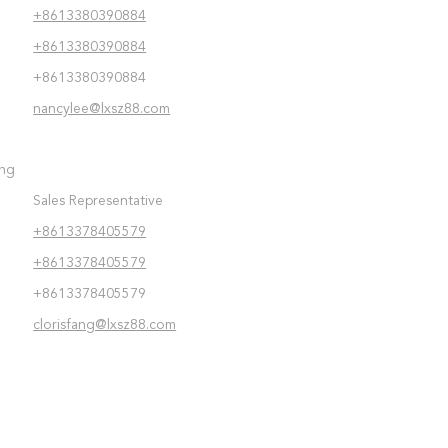
+8613380390884
:
+8613380390884
+8613380390884
nancylee@lxsz88.com
ang
Sales Representative
+8613378405579
:
+8613378405579
+8613378405579
clorisfang@lxsz88.com