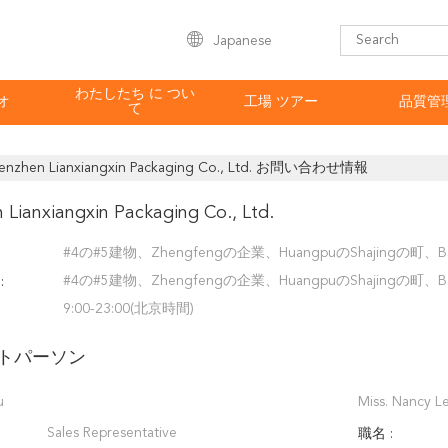
Japanese
わたしたち に つい
オ
工場 ツアー
品質管
て
enzhen Lianxiangxin Packaging Co., Ltd. お問い合わせ情報
 Lianxiangxin Packaging Co., Ltd.
#4の#5建物、Zhengfengの企業、HuangpuのShajingの
#4の#5建物、Zhengfengの企業、HuangpuのShajingの
:
9:00-23:00(北京時間)
トパーソン
u
Miss. Nancy L
Sales Representative
職名 :