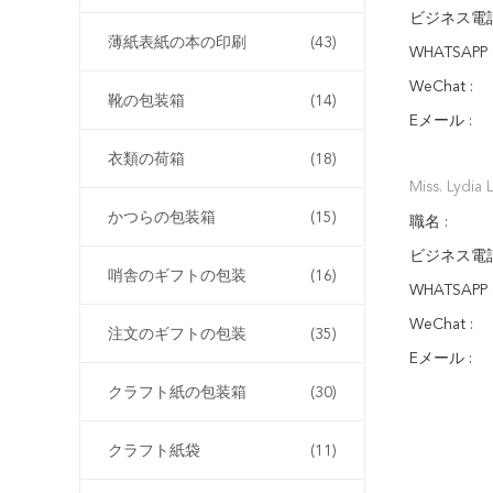
ビジネス電話
薄紙表紙の本の印刷
(43)
WHATSAPP 
WeChat :
靴の包装箱
(14)
Eメール :
衣類の荷箱
(18)
Miss. Lydia 
かつらの包装箱
(15)
職名 :
ビジネス電話
哨舎のギフトの包装
(16)
WHATSAPP 
WeChat :
注文のギフトの包装
(35)
Eメール :
クラフト紙の包装箱
(30)
クラフト紙袋
(11)