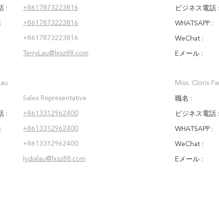
+8617873223816
 :
ビジネス電話 
+8617873223816
:
WHATSAPP :
+8617873223816
WeChat :
TerryLau@lxsz88.com
Eメール :
Lau
Miss. Cloris F
Sales Representative
職名 :
+8613312962400
 :
ビジネス電話 
+8613312962400
:
WHATSAPP :
+8613312962400
WeChat :
lydialau@lxsz88.com
Eメール :