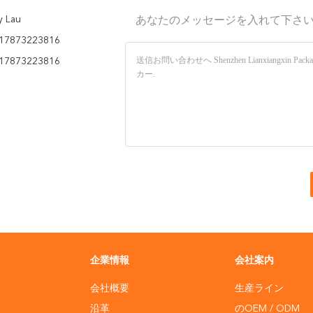
y Lau
あなたのメッセージを入れて下さ
17873223816
17873223816
企業情報
会社案内
会社概要
生産ライン
沿革
のOEM / ODM