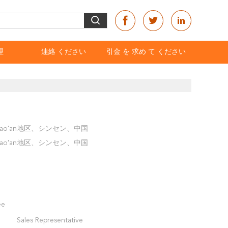
理
連絡 ください
引金 を 求め て ください
町、Bao'an地区、シンセン、中国
町、Bao'an地区、シンセン、中国
ee
Sales Representative